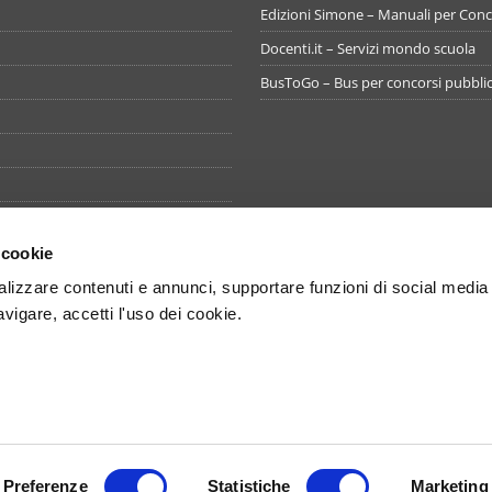
Edizioni Simone – Manuali per Conco
Docenti.it – Servizi mondo scuola
BusToGo – Bus per concorsi pubblic
 cookie
izzare contenuti e annunci, supportare funzioni di social media
avigare, accetti l'uso dei cookie.
i i diritti sono riservati - Concorsando S.r.l. - Sede legale Via Miguel Cervante
al registro imprese 08452051215 - Capitale sociale sottoscritto e versato € 16.471
Preferenze
Statistiche
Marketing