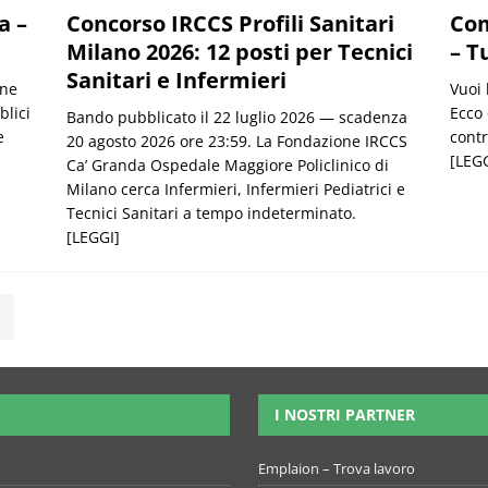
Com
a –
Concorso IRCCS Profili Sanitari
– T
Milano 2026: 12 posti per Tecnici
Sanitari e Infermieri
Vuoi 
one
Ecco
blici
Bando pubblicato il 22 luglio 2026 — scadenza
contr
e
20 agosto 2026 ore 23:59. La Fondazione IRCCS
[LEGG
Ca’ Granda Ospedale Maggiore Policlinico di
Milano cerca Infermieri, Infermieri Pediatrici e
Tecnici Sanitari a tempo indeterminato.
[LEGGI]
I NOSTRI PARTNER
Emplaion – Trova lavoro