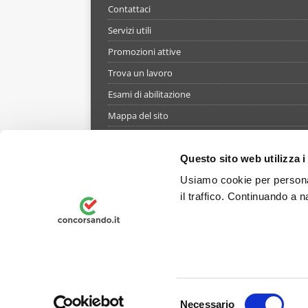
Contattaci
Servizi utili
Promozioni attive
Trova un lavoro
Esami di abilitazione
Mappa del sito
Informativa gestione cookie
Termini e condizioni di utilizzo del simulatore
Questo sito web utilizza i
Informativa privacy
Usiamo cookie per personal
il traffico. Continuando a n
Preferenze Privacy
© 2026 Concorsando.it è un marchio registrato - Tutt
959295 - P.IVA Codice fiscale e numero di iscrizione 
S
dal gruppo EDUMAV GROUP s.r.l.
Necessario