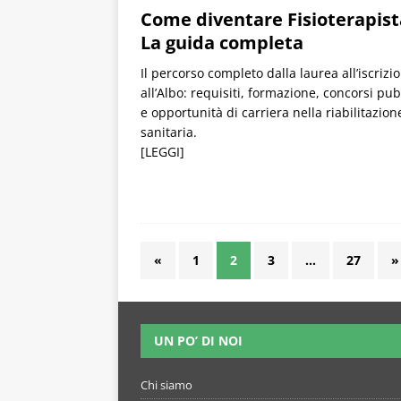
Come diventare Fisioterapist
La guida completa
Il percorso completo dalla laurea all’iscrizi
all’Albo: requisiti, formazione, concorsi pub
e opportunità di carriera nella riabilitazion
sanitaria.
[LEGGI]
«
1
2
3
…
27
»
UN PO’ DI NOI
Chi siamo