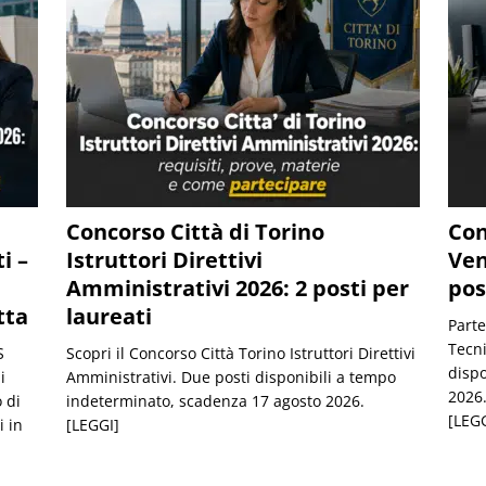
Concorso Città di Torino
Con
i –
Istruttori Direttivi
Ven
Amministrativi 2026: 2 posti per
pos
tta
laureati
Parte
Tecni
S
Scopri il Concorso Città Torino Istruttori Direttivi
dispo
i
Amministrativi. Due posti disponibili a tempo
2026
 di
indeterminato, scadenza 17 agosto 2026.
[LEGG
i in
[LEGGI]