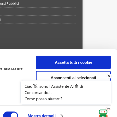
rsi Pubblici
i
Accetta tutti i cookie
 e analizzare
Acconsenti ai selezionati
Ciao 👋, sono l'Assistente AI 🤖 di 
Concorsando.it
Usa solo i cookie necessari
APP STORE
GOOGLE PLAY
Come posso aiutarti?
s de Savaedra 55/27 - 80133 Napoli - Numero REA NA-
,00 - Concorsando s.r.l. è una società controllata
Mostra dettagli