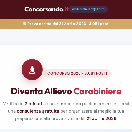
Concorsando
.it
VERIFICA REQUISITI
📅 Prova scritta dal
21 Aprile 2026
· 3.081 posti
1 di 4
CONCORSO 2026 · 3.081 POSTI
Diventa Allievo
Carabiniere
Verifica in
2 minuti
a quale procedura puoi accedere e ricevi
una
consulenza gratuita
per organizzare al meglio la tua
preparazione alla prova scritta del
21 aprile 2026
.