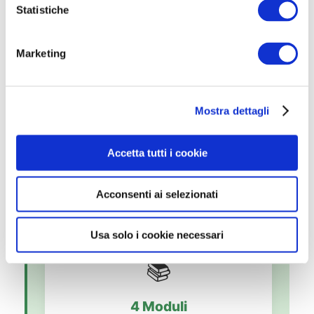
🆔
o
Statistiche
n
e
154635
Marketing
d
ID EDIZIONE S.O.F.I.A.
e
l
Mostra dettagli
c
o
🇪🇺
n
Accetta tutti i cookie
s
EQF 4
e
Acconsenti ai selezionati
n
LIVELLO EUROPEO
s
o
Usa solo i cookie necessari
📚
4 Moduli