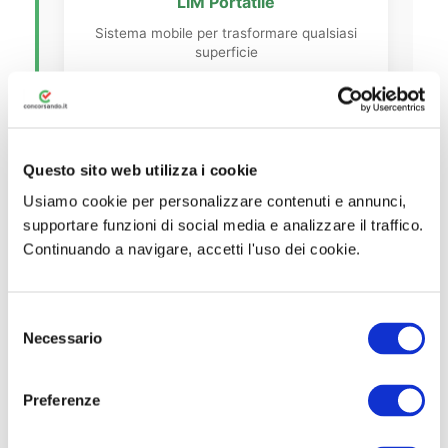
LIM Portatile
Sistema mobile per trasformare qualsiasi
superficie
Questo sito web utilizza i cookie
Usiamo cookie per personalizzare contenuti e annunci,
📊 Dettagli e
supportare funzioni di social media e analizzare il traffico.
Caratteristiche del Corso
Continuando a navigare, accetti l'uso dei cookie.
Inoltre, ecco tutti i numeri e le
S
caratteristiche tecniche della
Necessario
e
Certificazione Informatica IDCERT LIM
l
Advanced:
e
Preferenze
z
i