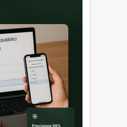
🎯
Precisione 98%