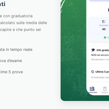
ati
me con graduatoria
alcolato sulla media delle
 capire a che punto sei
ata in tempo reale
rova d’esame
time 5 prove