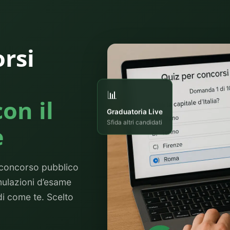
rsi
📊
con il
Graduatoria Live
Sfida altri candidati
e
o concorso pubblico
imulazioni d’esame
di come te. Scelto