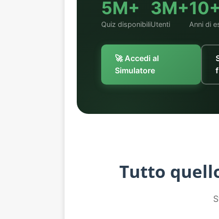
5M+
3M+
10
Quiz disponibili
Utenti
Anni di e
🚀 Accedi al
Simulatore
Tutto quell
S