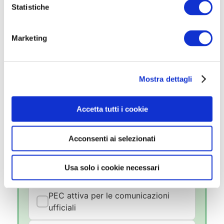
o
Statistiche
✅ Checklist del Candidato
n
Preparato
e
Marketing
d
Verifica di avere tutto il necessario per la
e
tua ricerca di lavoro:
l
Mostra dettagli
c
o
CV aggiornato e ben strutturato
n
Accetta tutti i cookie
s
Lettera di presentazione pronta da
e
personalizzare
Acconsenti ai selezionati
n
s
SPID attivo per accedere ai portali
o
Usa solo i cookie necessari
della PA
PEC attiva per le comunicazioni
ufficiali