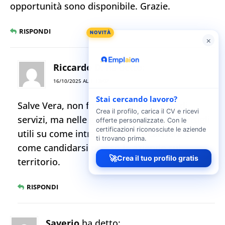
opportunità sono disponibile. Grazie.
RISPONDI
NOVITÀ
×
Riccardo D.
ha detto:
16/10/2025 ALLE 13:02
Stai cercando lavoro?
Salve Vera, non forniamo questo tipo di
Crea il profilo, carica il CV e ricevi
servizi, ma nelle guide sono presenti consigli
offerte personalizzate. Con le
certificazioni riconosciute le aziende
utili su come intraprendere la carriera e
ti trovano prima.
come candidarsi presso le aziende sul
🚀
Crea il tuo profilo gratis
territorio.
RISPONDI
Saverio
ha detto: