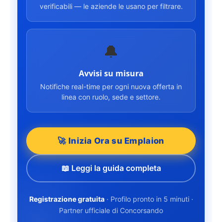
verificabili — le aziende le usano per filtrare.
🔔
Avvisi su misura
Notifiche real-time per ogni nuova offerta in
linea con ruolo, sede e settore.
🚀 Inizia Ora su Emplaion
📖 Leggi la guida completa
Registrazione gratuita
· Profilo pronto in 5 minuti ·
Partner ufficiale di Concorsando