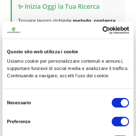
✨ Inizia Oggi la Tua Ricerca
Trovare lavoro richiede
metodo, costanza
e gli strumenti giusti
. Che tu stia cercando
il primo impiego, un cambio di carriera o il
posto fisso nel pubblico, su Concorsando.it
Questo sito web utilizza i cookie
trovi tutte le risorse per raggiungere i tuoi
Usiamo cookie per personalizzare contenuti e annunci,
obiettivi professionali.
supportare funzioni di social media e analizzare il traffico.
Ricorda di
salvare questa pagina nei
Continuando a navigare, accetti l'uso dei cookie.
preferiti
e tornare spesso per scoprire le
ultime opportunità. Il mercato del lavoro è
S
in continua evoluzione: restare aggiornati è
Necessario
e
fondamentale!
l
e
Preferenze
z
i