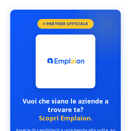
⭐ PARTNER UFFICIALE
Vuoi che siano le aziende a
trovare te?
Scopri Emplaion.
Invece di candidarti a un’azienda alla volta, su