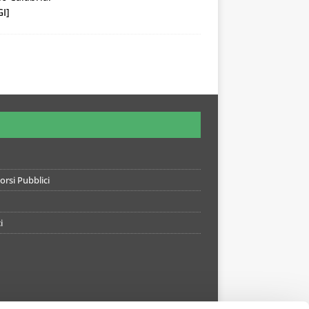
I]
rsi Pubblici
i