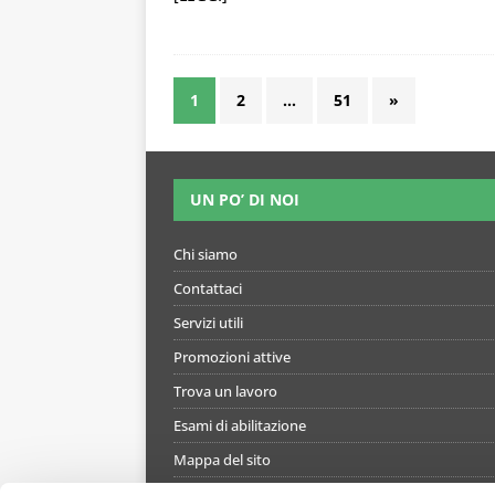
1
2
…
51
»
UN PO’ DI NOI
Chi siamo
Contattaci
Servizi utili
Promozioni attive
Trova un lavoro
Esami di abilitazione
Mappa del sito
Informativa gestione cookie