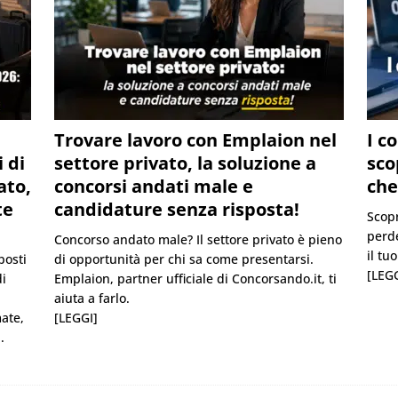
Trovare lavoro con Emplaion nel
I c
 di
settore privato, la soluzione a
sco
ato,
concorsi andati male e
che
te
candidature senza risposta!
Scopr
perde
Concorso andato male? Il settore privato è pieno
il tu
posti
di opportunità per chi sa come presentarsi.
[LEGG
di
Emplaion, partner ufficiale di Concorsando.it, ti
aiuta a farlo.
mate,
[LEGGI]
.