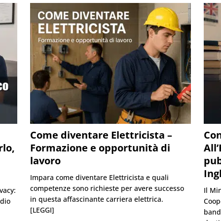
Come diventare Elettricista –
Con
lo,
Formazione e opportunità di
All
lavoro
pub
Ing
Impara come diventare Elettricista e quali
competenze sono richieste per avere successo
vacy:
Il Mi
in questa affascinante carriera elettrica.
udio
Coope
[LEGGI]
bando