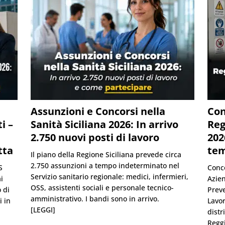
Assunzioni e Concorsi nella
Con
i –
Sanità Siciliana 2026: In arrivo
Reg
2.750 nuovi posti di lavoro
202
tta
tem
Il piano della Regione Siciliana prevede circa
2.750 assunzioni a tempo indeterminato nel
S
Conco
Servizio sanitario regionale: medici, infermieri,
i
Azien
OSS, assistenti sociali e personale tecnico-
 di
Preve
amministrativo. I bandi sono in arrivo.
i in
Lavor
[LEGGI]
distr
Reggi