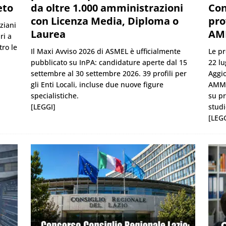
eto
da oltre 1.000 amministrazioni
Con
con Licenza Media, Diploma o
pro
ziani
Laurea
AM
ri a
ro le
Il Maxi Avviso 2026 di ASMEL è ufficialmente
Le pr
pubblicato su InPA: candidature aperte dal 15
22 lu
settembre al 30 settembre 2026. 39 profili per
Aggio
gli Enti Locali, incluse due nuove figure
AMM s
specialistiche.
su pr
[LEGGI]
studi
[LEGG