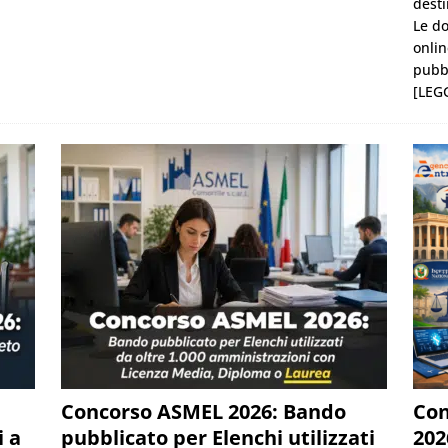
desti
Le d
onlin
pubbl
[LEGG
Concorso ASMEL 2026: Bando
Con
i a
pubblicato per Elenchi utilizzati
202