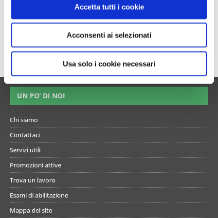
n
Concorso Azienda Zero Torino Terapisti e
Accetta tutti i cookie
Operatori 2025 – Esiti prova orale e diario
s
delle prove per operatori
e
Acconsenti ai selezionati
n
s
«
1
2
3
o
Usa solo i cookie necessari
UN PO’ DI NOI
Chi siamo
Contattaci
Servizi utili
Promozioni attive
Trova un lavoro
Esami di abilitazione
Mappa del sito