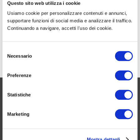
Questo sito web utilizza i cookie
Usiamo cookie per personalizzare contenuti e annunci,
Concorso Città di Milano Funzionari 2026: 14
supportare funzioni di social media e analizzare il traffico.
posti a tempo indeterminato
Continuando a navigare, accetti l'uso dei cookie.
Concorso Ministero Economia Finanze 2026
S
da 548 posti nel MEF – Come prepararti
Necessario
e
l
e
Preferenze
z
i
UN PO’ DI NOI
o
Statistiche
n
Chi siamo
e
Marketing
Contattaci
d
Servizi utili
e
l
Promozioni attive
Mostra dettagli
c