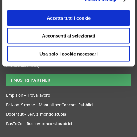
Trova un lavoro
o
Esami di abilitazione
n
Accetta tutti i cookie
s
Mappa del sito
e
Informativa gestione cookie
Acconsenti ai selezionati
n
Termini e condizioni di utilizzo del simulatore
s
o
Informativa privacy
Usa solo i cookie necessari
Preferenze Privacy
I NOSTRI PARTNER
Emplaion – Trova lavoro
Edizioni Simone – Manuali per Concorsi Pubblici
Docenti.it – Servizi mondo scuola
BusToGo – Bus per concorsi pubblici