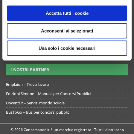
o
Esami di abilitazione
n
Accetta tutti i cookie
Mappa del sito
s
Informativa gestione cookie
e
Acconsenti ai selezionati
n
Termini e condizioni di utilizzo del simulatore
s
Informativa privacy
o
Usa solo i cookie necessari
Preferenze Privacy
I NOSTRI PARTNER
Emplaion – Trova lavoro
Edizioni Simone – Manuali per Concorsi Pubblici
Docenti.it – Servizi mondo scuola
BusToGo – Bus per concorsi pubblici
© 2026 Concorsando.it è un marchio registrato - Tutti i diritti sono