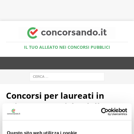
Accedi al Simulatore Quiz
IL TUO ALLEATO NEI CONCORSI PUBBLICI
Concorsi per laureati in
Scienze e tecniche delle
attività motorie preventive e
adattate (LM-67)
Questo sito web utilizza i cookie