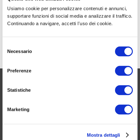
Concorso Unico RIPAM Laureati 2026 da 1340
Usiamo cookie per personalizzare contenuti e annunci,
posti – Esiti delle prove scritte – Consulta il
supportare funzioni di social media e analizzare il traffico.
tuo esito su Concorsi Smart
Continuando a navigare, accetti l'uso dei cookie.
Concorso Comune Venezia 2025: 13 posti per
assistenti sociali, ispettori di vigilanza e per
S
categorie protette (amministrativi)
Necessario
e
l
e
Preferenze
z
UN PO’ DI NOI
i
o
Statistiche
Chi siamo
n
e
Contattaci
Marketing
d
Servizi utili
e
Promozioni attive
l
Trova un lavoro
Mostra dettagli
c