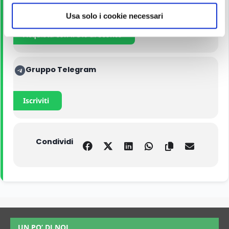
Manuali
o
Usa solo i cookie necessari
Acquista con il 5% di sconto
Gruppo Telegram
Iscriviti
Condividi
UN PO’ DI NOI