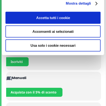
Scarica
Mostra dettagli
c
o
n
Guida allo studio
Accetta tutti i cookie
s
e
Leggi
Acconsenti ai selezionati
n
s
o
Usa solo i cookie necessari
Corso Online
Iscriviti
Manuali
Acquista con il 5% di sconto