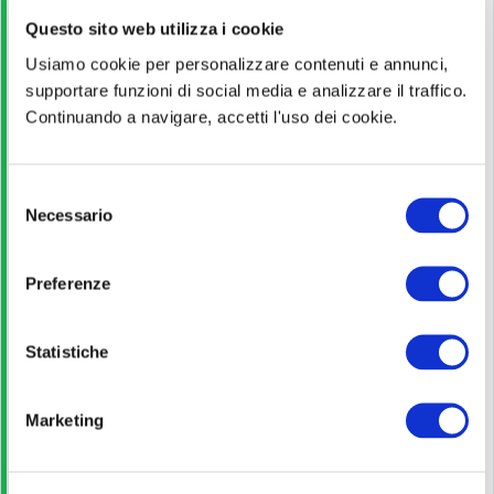
Questo sito web utilizza i cookie
ARPEA
Usiamo cookie per personalizzare contenuti e annunci,
supportare funzioni di social media e analizzare il traffico.
VEDI ALTRI CONCORSI DELLO STESSO ENTE
Continuando a navigare, accetti l'uso dei cookie.
Titolo di Studio
S
Necessario
e
Laurea
l
e
Preferenze
Pagina ufficiale
z
i
o
Statistiche
Scopri di più
n
e
Marketing
Bando di concorso
d
e
l