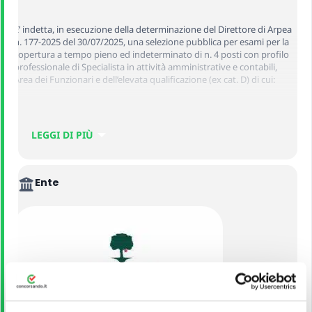
E’ indetta, in esecuzione della determinazione del Direttore di Arpea
n. 177-2025 del 30/07/2025, una selezione pubblica per esami per la
copertura a tempo pieno ed indeterminato di n. 4 posti con profilo
professionale di Specialista in attività amministrative e contabili,
Area dei Funzionari e dell’elevata qualificazione (ex cat. D) di cui:
–
n. 2 posti
riservati ai volontari in ferma breve e ferma prefissata
delle Forze armate congedati senza demerito ovvero durante il
LEGGI DI PIÙ
periodo di rafferma nonché ai volontari in servizio permanente,
nonché agli ufficiali di complemento in ferma biennale e agli ufficiali
in ferma prefissata che abbiano completato senza demerito la ferma
contratta (ai sensi dell’art. 1014, comma 1 lett. a) e art. 678, comma 9,
Ente
del D.lgs. 66/2010), in possesso degli stessi requisiti richiesti dal
presente bando.