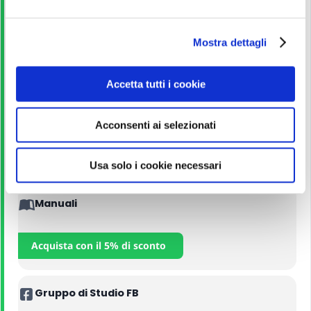
e
Guida allo studio
l
Mostra dettagli
c
o
Leggi
n
Accetta tutti i cookie
s
e
Corso Online
Acconsenti ai selezionati
n
s
Iscriviti
o
Usa solo i cookie necessari
Manuali
Acquista con il 5% di sconto
Gruppo di Studio FB