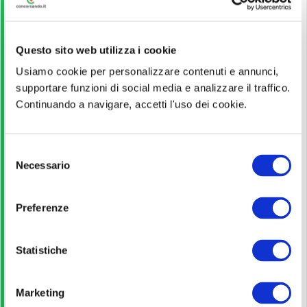
Diploma;
Questo sito web utilizza i cookie
Guida alla partecipazione
Usiamo cookie per personalizzare contenuti e annunci,
supportare funzioni di social media e analizzare il traffico.
Continuando a navigare, accetti l'uso dei cookie.
Leggi
S
Pagina ufficiale
Necessario
e
l
Scopri di più
e
Preferenze
z
i
Bando di concorso
o
Statistiche
n
e
Scarica
Marketing
d