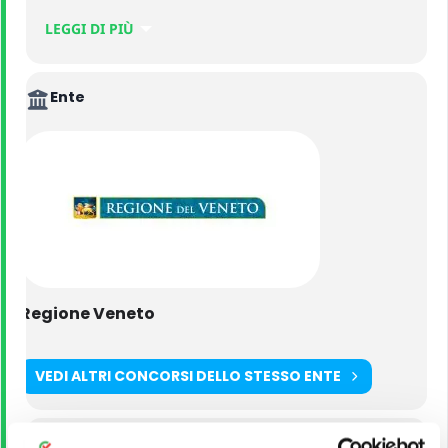
– 3 Istruttori Amministrativo – Contabili.
LEGGI DI PIÙ
Ente
Regione Veneto
VEDI ALTRI CONCORSI DELLO STESSO ENTE
Titolo di Studio