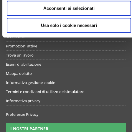
e
UN PO’ DI NOI
Acconsenti ai selezionati
n
s
Chi siamo
o
Usa solo i cookie necessari
Contattaci
Servizi utili
Promozioni attive
Trova un lavoro
Esami di abilitazione
Mappa del sito
Informativa gestione cookie
Termini e condizioni di utilizzo del simulatore
Informativa privacy
Preferenze Privacy
I NOSTRI PARTNER