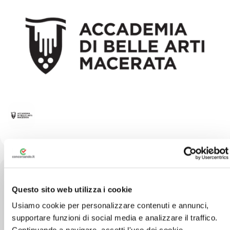
Questo sito web utilizza i cookie
Via Berardi, 6 Macerata T. +39 0733 405111
Usiamo cookie per personalizzare contenuti e annunci,
supportare funzioni di social media e analizzare il traffico.