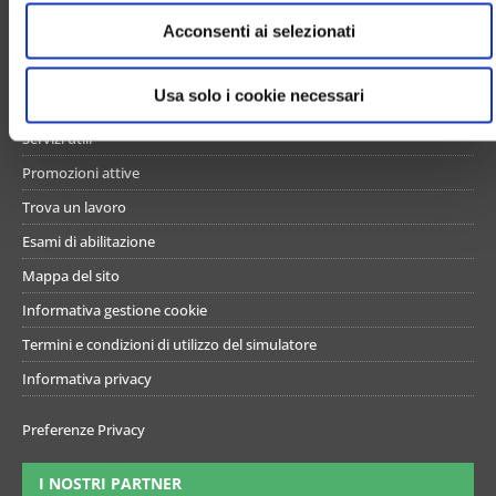
e
UN PO’ DI NOI
Acconsenti ai selezionati
n
s
Chi siamo
o
Usa solo i cookie necessari
Contattaci
Servizi utili
Promozioni attive
Trova un lavoro
Esami di abilitazione
Mappa del sito
Informativa gestione cookie
Termini e condizioni di utilizzo del simulatore
Informativa privacy
Preferenze Privacy
I NOSTRI PARTNER