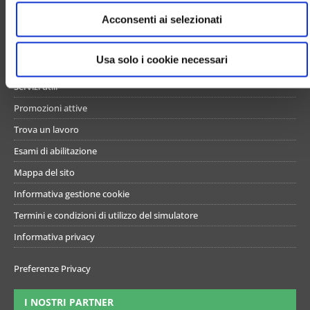
e
UN PO’ DI NOI
Acconsenti ai selezionati
n
s
Chi siamo
o
Usa solo i cookie necessari
Contattaci
Servizi utili
Promozioni attive
Trova un lavoro
Esami di abilitazione
Mappa del sito
Informativa gestione cookie
Termini e condizioni di utilizzo del simulatore
Informativa privacy
Preferenze Privacy
I NOSTRI PARTNER