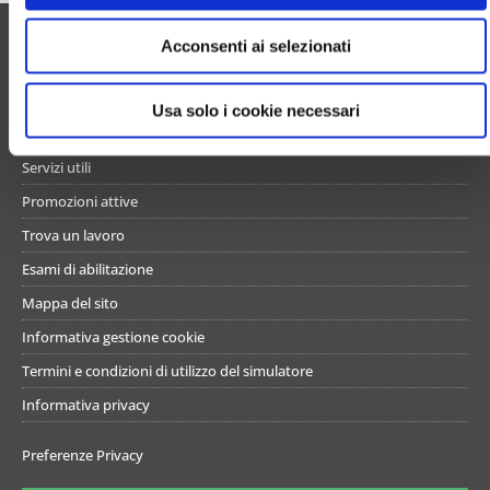
e
UN PO’ DI NOI
Acconsenti ai selezionati
n
s
Chi siamo
o
Usa solo i cookie necessari
Contattaci
Servizi utili
Promozioni attive
Trova un lavoro
Esami di abilitazione
Mappa del sito
Informativa gestione cookie
Termini e condizioni di utilizzo del simulatore
Informativa privacy
Preferenze Privacy