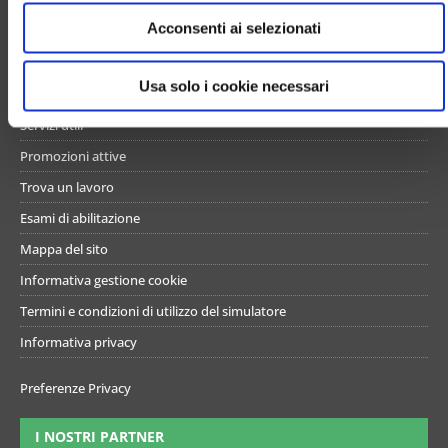
e
UN PO’ DI NOI
Acconsenti ai selezionati
n
s
Chi siamo
o
Usa solo i cookie necessari
Contattaci
Servizi utili
Promozioni attive
Trova un lavoro
Esami di abilitazione
Mappa del sito
Informativa gestione cookie
Termini e condizioni di utilizzo del simulatore
Informativa privacy
Preferenze Privacy
I NOSTRI PARTNER