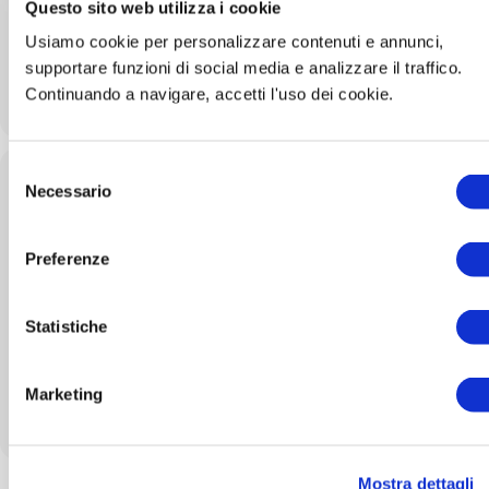
Questo sito web utilizza i cookie
comune.castelveccana@pec.regione.lombardia.it
Usiamo cookie per personalizzare contenuti e annunci,
supportare funzioni di social media e analizzare il traffico.
Continuando a navigare, accetti l'uso dei cookie.
S
UPCOMING EVENTS
Necessario
e
l
e
Preferenze
z
AL MOMENTO PER QUESTA CATEGORIA DI CONCORSI
i
NON CI SONO BANDI APERTI A CUI È POSSIBILE
o
Statistiche
PARTECIPARE. RICONTROLLA QUESTA PAGINA NEI
n
PROSSIMI GIORNI.
e
Marketing
d
e
l
Mostra dettagli
c