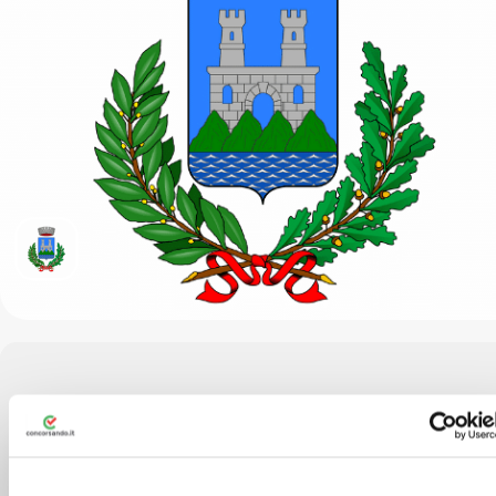
Via Monte Grappa, 16, 21010 Caldè VA