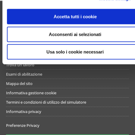
o
UN PO’ DI NOI
n
Accetta tutti i cookie
s
Chi siamo
e
Acconsenti ai selezionati
n
Contattaci
s
Servizi utili
o
Usa solo i cookie necessari
Promozioni attive
Trova un lavoro
Esami di abilitazione
Mappa del sito
Informativa gestione cookie
Termini e condizioni di utilizzo del simulatore
Informativa privacy
Preferenze Privacy