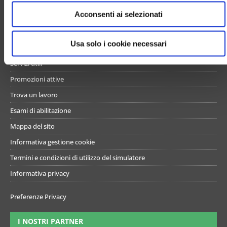
e
UN PO’ DI NOI
Acconsenti ai selezionati
n
s
Chi siamo
o
Usa solo i cookie necessari
Contattaci
Servizi utili
Promozioni attive
Trova un lavoro
Esami di abilitazione
Mappa del sito
Informativa gestione cookie
Termini e condizioni di utilizzo del simulatore
Informativa privacy
Preferenze Privacy
I NOSTRI PARTNER