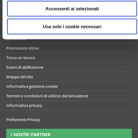
e
UN PO’ DI NOI
Acconsenti ai selezionati
n
s
Chi siamo
o
Usa solo i cookie necessari
Contattaci
Servizi utili
Promozioni attive
Trova un lavoro
Esami di abilitazione
Mappa del sito
Informativa gestione cookie
Termini e condizioni di utilizzo del simulatore
Informativa privacy
Preferenze Privacy
I NOSTRI PARTNER