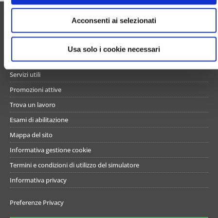
e
UN PO’ DI NOI
Acconsenti ai selezionati
n
s
Chi siamo
o
Usa solo i cookie necessari
Contattaci
Servizi utili
Promozioni attive
Trova un lavoro
Esami di abilitazione
Mappa del sito
Informativa gestione cookie
Termini e condizioni di utilizzo del simulatore
Informativa privacy
Preferenze Privacy