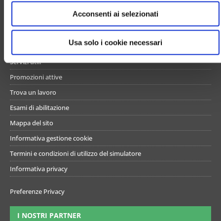
e
UN PO’ DI NOI
Acconsenti ai selezionati
n
s
Chi siamo
o
Usa solo i cookie necessari
Contattaci
Servizi utili
Promozioni attive
Trova un lavoro
Esami di abilitazione
Mappa del sito
Informativa gestione cookie
Termini e condizioni di utilizzo del simulatore
Informativa privacy
Preferenze Privacy
I NOSTRI PARTNER