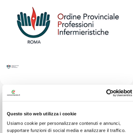
Questo sito web utilizza i cookie
Viale degli Ammiragli, 67 sc.B, 00136 Roma
Usiamo cookie per personalizzare contenuti e annunci,
RM
supportare funzioni di social media e analizzare il traffico.