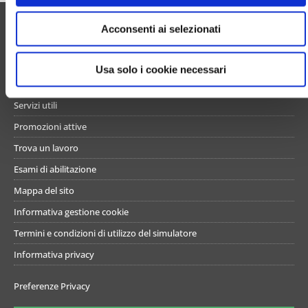
e
UN PO’ DI NOI
Acconsenti ai selezionati
n
s
Chi siamo
o
Usa solo i cookie necessari
Contattaci
Servizi utili
Promozioni attive
Trova un lavoro
Esami di abilitazione
Mappa del sito
Informativa gestione cookie
Termini e condizioni di utilizzo del simulatore
Informativa privacy
Preferenze Privacy