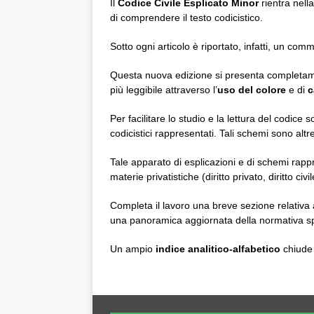
Il
Codice Civile Esplicato Minor
rientra nell
di comprendere il testo codicistico.
Sotto ogni articolo è riportato, infatti, un co
Questa nuova edizione si presenta completament
più leggibile attraverso l’
uso del colore
e di
c
Per facilitare lo studio e la lettura del codice
codicistici rappresentati. Tali schemi sono altr
Tale apparato di esplicazioni e di schemi ra
materie privatistiche (diritto privato, diritto ci
Completa il lavoro una breve sezione relativa 
una panoramica aggiornata della normativa sp
Un ampio
indice analitico-alfabetico
chiude 