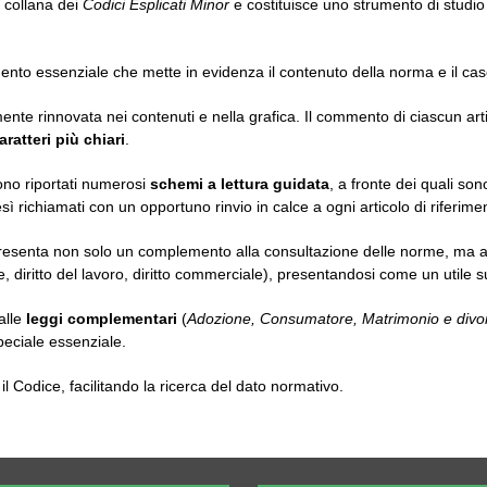
a collana dei
Codici Esplicati Minor
e costituisce uno strumento di studi
mmento essenziale che mette in evidenza il contenuto della norma e il cas
e rinnovata nei contenuti e nella grafica. Il commento di ciascun arti
aratteri più chiari
.
 sono riportati numerosi
schemi a lettura guidata
, a fronte dei quali sono
esì richiamati con un opportuno rinvio in calce a ogni articolo di riferime
ppresenta non solo un complemento alla consultazione delle norme, ma a
vile, diritto del lavoro, diritto commerciale), presentandosi come un utile s
alle
leggi complementari
(
Adozione, Consumatore, Matrimonio e divo
eciale essenziale.
il Codice, facilitando la ricerca del dato normativo.