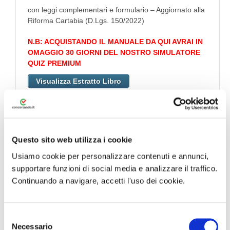
con leggi complementari e formulario – Aggiornato alla
Riforma Cartabia (D.Lgs. 150/2022)
N.B: ACQUISTANDO IL MANUALE DA QUI AVRAI IN
OMAGGIO 30 GIORNI DEL NOSTRO SIMULATORE
QUIZ PREMIUM
Visualizza Estratto Libro
Acquista con
Simulatore Quiz in
omaggio
Questo sito web utilizza i cookie
Usiamo cookie per personalizzare contenuti e annunci,
Informazioni sul libro
supportare funzioni di social media e analizzare il traffico.
Continuando a navigare, accetti l'uso dei cookie.
Questa nuova edizione del Codice di procedura penale
Esplicato viene data alle stampe aggiornata al D.L. 11 aprile
2025, n. 48, conv. in L. 9-6-2025, n. 80 (
Pacchetto
S
Sicurezza
), L. 31-3-2025, n. 47 (
Intercettazioni
).
Necessario
e