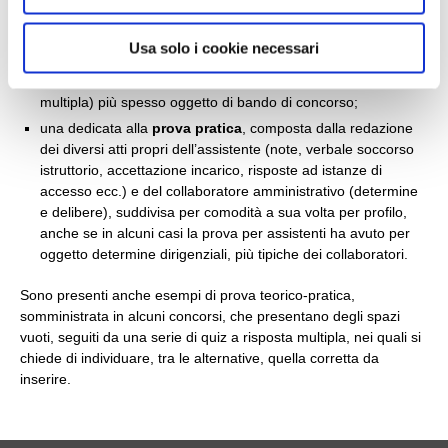
s
o
una dedicata alla
prova scritta
, con esempi delle diverse
Usa solo i cookie necessari
tipologie di prova (quesiti svolti a risposta aperta o sintetica,
quesiti a risposta commentata e batterie di quiz a risposta
multipla) più spesso oggetto di bando di concorso;
una dedicata alla
prova pratica
, composta dalla redazione
dei diversi atti propri dell’assistente (note, verbale soccorso
istruttorio, accettazione incarico, risposte ad istanze di
accesso ecc.) e del collaboratore amministrativo (determine
e delibere), suddivisa per comodità a sua volta per profilo,
anche se in alcuni casi la prova per assistenti ha avuto per
oggetto determine dirigenziali, più tipiche dei collaboratori.
Sono presenti anche esempi di prova teorico-pratica,
somministrata in alcuni concorsi, che presentano degli spazi
vuoti, seguiti da una serie di quiz a risposta multipla, nei quali si
chiede di individuare, tra le alternative, quella corretta da
inserire.