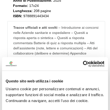
Anno di Pubblicazione:
2025
Formato:
17x24
Lunghezza:
208 pagine
ISBN:
9788891443434
Tracce ufficiali e atti svolti
– Introduzione ai concorsi
nelle Aziende sanitarie e ospedaliere – Quesiti a
risposta aperta o sintetica – Quesiti a risposta
commentata Batterie di quiz a risposta multipla – Atti
dell’assistente (note, lettere e comunicazioni) – Atti del
collaboratore (delibere e determine) Appendice
normativa (D.P.R. 220/2001)
N.B: ACQUISTANDO IL MANUALE DA QUI AVRAI IN
OMAGGIO 30 GIORNI DEL NOSTRO SIMULATORE
QUIZ PREMIUM
Questo sito web utilizza i cookie
Usiamo cookie per personalizzare contenuti e annunci,
Visualizza Estratto Libro
supportare funzioni di social media e analizzare il traffico.
Continuando a navigare, accetti l'uso dei cookie.
Acquista con
Simulatore Quiz in