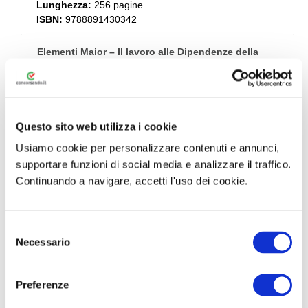
Lunghezza:
256 pagine
ISBN:
9788891430342
Elementi Maior – Il lavoro alle Dipendenze della
Pubblica Amministrazione, pensati per chi ha poco
tempo per prepararsi in vista di un esame o un
concorso. Studiare il diritto non è mai stato così
semplice.
– Status giuridico ed economico del pubblico
Questo sito web utilizza i cookie
dipendente – Diritto, doveri e responsabilità – Codice di
Usiamo cookie per personalizzare contenuti e annunci,
comportamento – Profili giurisdizionali
supportare funzioni di social media e analizzare il traffico.
Continuando a navigare, accetti l'uso dei cookie.
N.B: ACQUISTANDO IL MANUALE DA QUI AVRAI IN
OMAGGIO 30 GIORNI DEL NOSTRO SIMULATORE
QUIZ PREMIUM
S
Visualizza Estratto Libro
Necessario
e
l
e
Acquista con
Preferenze
z
Simulatore Quiz in
omaggio