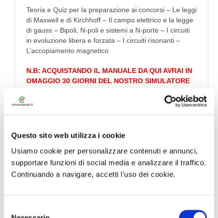
Teoria e Quiz per la preparazione ai concorsi – Le leggi
di Maxwell e di Kirchhoff – Il campo elettrico e la legge
di gauss – Bipoli, N-poli e sistemi a N-porte – I circuiti
in evoluzione libera e forzata – I circuiti risonanti –
L’accopiamento magnetico
N.B: ACQUISTANDO IL MANUALE DA QUI AVRAI IN
OMAGGIO 30 GIORNI DEL NOSTRO SIMULATORE
QUIZ PREMIUM
Visualizza Estratto Libro
Questo sito web utilizza i cookie
Acquista con
Usiamo cookie per personalizzare contenuti e annunci,
Simulatore Quiz in
omaggio
supportare funzioni di social media e analizzare il traffico.
Continuando a navigare, accetti l'uso dei cookie.
Informazioni sul libro
S
Necessario
l manuale
Elettrotecnica per i concorsi pubblici
nasce per