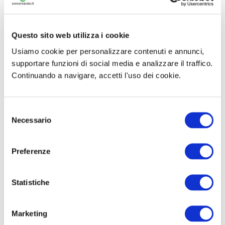
comune
ai
vari profili
– Logica deduttiva – Logica
matematica – Logica critico.verbale – Diritto
amministrativo – Ordinamento nazionale –
Organizzazione e contabilità pubblica
Questo sito web utilizza i cookie
Usiamo cookie per personalizzare contenuti e annunci,
supportare funzioni di social media e analizzare il traffico.
Ti ricordiamo che solo acquistando il
manuale dal
Continuando a navigare, accetti l'uso dei cookie.
portale
concorsando.simone.it
potrai
avere in omaggio per 30 giorni il
Simulatore Quiz Premium
S
di
Concorsando.it
Necessario
e
l
e
Preferenze
Visualizza Estratto Libro
z
i
o
Statistiche
Acquista con
Simulatore Quiz in
n
omaggio
e
Marketing
d