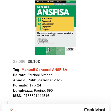
38,00€
36,10€
Tag:
Manuali Concorsi ANSFISA
Editore:
Edizioni Simone
Anno di Pubblicazione:
2026
Formato:
17 x 24
Lunghezza:
Pagine: 690
ISBN:
9788891444516
Manuale completo
per la
prova preselettiva