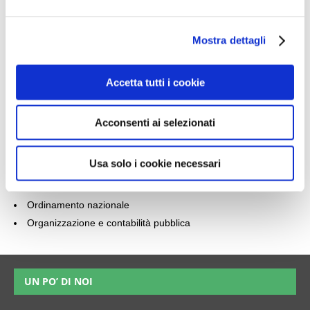
e
Informazioni sul libro
l
Mostra dettagli
c
Il manuale relativo al
Concorso ANSFISA 2026
: 89 posti per
o
diplomati e laureati è in prevendita.
n
Accetta tutti i cookie
s
Il presente manuale per il Concorso ANSFISA tratta, quindi, le
seguenti materie comuni:
e
Acconsenti ai selezionati
n
Logica deduttiva
s
Logica matematica
o
Usa solo i cookie necessari
Logica critico verbale
Diritto amministrativo
Ordinamento nazionale
Organizzazione e contabilità pubblica
UN PO’ DI NOI