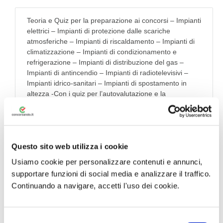
Teoria e Quiz per la preparazione ai concorsi – Impianti
elettrici – Impianti di protezione dalle scariche
atmosferiche – Impianti di riscaldamento – Impianti di
climatizzazione – Impianti di condizionamento e
refrigerazione – Impianti di distribuzione del gas –
Impianti di antincendio – Impianti di radiotelevisivi –
Impianti idrico-sanitari – Impianti di spostamento in
altezza -Con i quiz per l’autovalutazione e la
simulazione delle prove di concorso – Raccolta della
normativa d’interesse
N.B: ACQUISTANDO IL MANUALE DA QUI AVRAI IN
OMAGGIO 30 GIORNI DEL NOSTRO SIMULATORE
Questo sito web utilizza i cookie
QUIZ PREMIUM
Usiamo cookie per personalizzare contenuti e annunci,
supportare funzioni di social media e analizzare il traffico.
Visualizza Estratto Libro
Continuando a navigare, accetti l'uso dei cookie.
Acquista con
Simulatore Quiz in
S