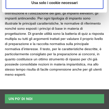
o
Usa solo i cookie necessari
impianti di riscaldamento, climatizzazione, condizionamento e
refrigerazione; gli impianti idrico?sanitari; gli impianti per la
distribuzione e l’utilizzazione del gas; gli impianti elevatori; gli
impianti antincendio. Per ogni tipologia di impianto sono
illustrate le principali caratteristiche, le normative di riferimento
nonché sono esposti i princìpi di base in materia di
progettazione. Di grande utilità sono la batteria di quiz a risposta
multipla su tutti gli argomenti trattati per valutare il proprio livello
di preparazione e la raccolta normativa sulla principale
normativa d’interesse. Il testo, per le caratteristiche descritte, è
particolarmente consigliato per la preparazione ai concorsi, in
quanto costituisce un ottimo strumento di ripasso per chi già
possiede consolidate nozioni in materia impiantistica, ma allo
stesso tempo risulta di facile comprensione anche per gli utenti
meno esperti.
UN PO’ DI NOI