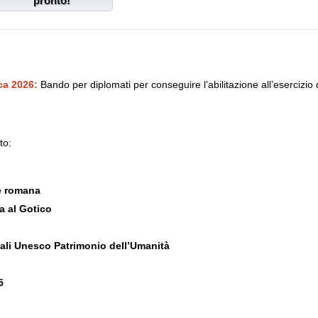
pronto!
ca 2026:
Bando per diplomati per conseguire l’abilitazione all’esercizio
to:
te romana
na al Gotico
riali Unesco Patrimonio dell’Umanità
5