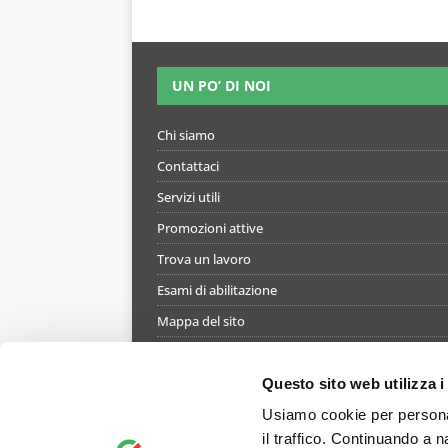
UN PO’ DI NOI
Chi siamo
Contattaci
Servizi utili
Promozioni attive
Trova un lavoro
Esami di abilitazione
Mappa del sito
Informativa gestione cookie
Termini e condizioni di utilizzo del simulatore
Questo sito web utilizza i
Informativa privacy
Usiamo cookie per personal
il traffico. Continuando a n