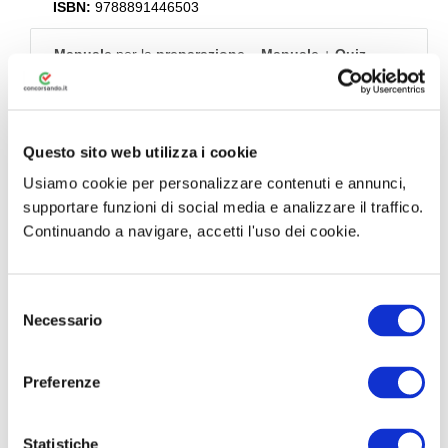
ISBN:
9788891446503
Manuale
per la
preparazione
–
Manuale
+
Quiz
–
Fini istituzionali dell’Agenzia – Ordinamento e
attribuzioni – Normativa su dogane, accise e giochi –
Cenni di diritto tributario – Quiz a risposta multipla
Questo sito web utilizza i cookie
N.B: ACQUISTANDO IL MANUALE DA QUI AVRAI IN
OMAGGIO 30 GIORNI DEL NOSTRO SIMULATORE
Usiamo cookie per personalizzare contenuti e annunci,
QUIZ PREMIUM
supportare funzioni di social media e analizzare il traffico.
Continuando a navigare, accetti l'uso dei cookie.
Visualizza Estratto Libro
Acquista con
S
Simulatore Quiz in
Necessario
e
omaggio
l
e
Preferenze
z
Informazioni sul libro
i
o
Statistiche