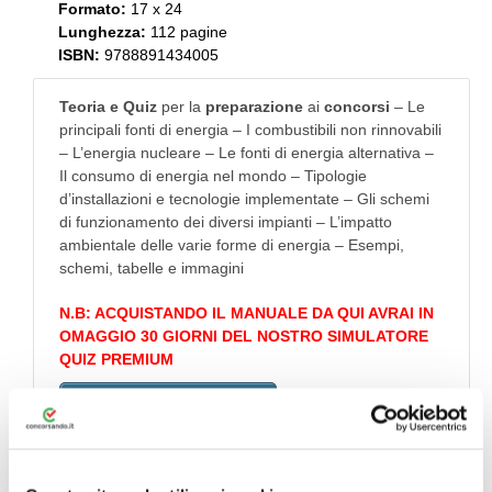
Formato:
17 x 24
Lunghezza:
112 pagine
ISBN:
9788891434005
Teoria e Quiz
per la
preparazione
ai
concorsi
– Le
principali fonti di energia – I combustibili non rinnovabili
– L’energia nucleare – Le fonti di energia alternativa –
Il consumo di energia nel mondo – Tipologie
d’installazioni e tecnologie implementate – Gli schemi
di funzionamento dei diversi impianti – L’impatto
ambientale delle varie forme di energia – Esempi,
schemi, tabelle e immagini
N.B: ACQUISTANDO IL MANUALE DA QUI AVRAI IN
OMAGGIO 30 GIORNI DEL NOSTRO SIMULATORE
QUIZ PREMIUM
Visualizza Estratto Libro
Acquista con
Simulatore Quiz in