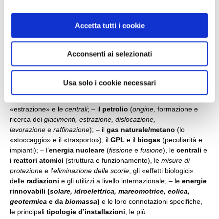
i concetti di «
entropia
» e di «degradazione dell’e
nergia
», le
o
problematiche connesse; – le
forme di energia presenti sulla
n
Accetta tutti i cookie
Terra
; – l’
energia elettrica
e le sue caratteristiche; –
s
la
corrente elettrica
, i suoi effetti e le molteplici applicazioni; –
e
il
circuito elettrico
, le grandezze e la terminologia tecnica; –
Acconsenti ai selezionati
n
i
generatori
di corrente, le varietà di
pile
e
s
gli
accumulatori
elettrici; – l’
energia
e il
lavoro
, l’
uomo
e
o
la
macchina
; – i
combustibili
rinnovabili, non
Usa solo i cookie necessari
rinnovabili
e
artificiali
; – i
combustibili
fossili
(
solidi,
liquidi
e
gassosi
)
; – le tipologie di carbone, le modalità di
«estrazione» e le
centrali
; – il
petrolio
(
origine,
formazione e
ricerca dei
giacimenti, estrazione, dislocazione,
lavorazione
e
raffinazione
); – il
gas naturale/metano
(lo
«stoccaggio» e il «trasporto»), il
GPL
e il
biogas
(peculiarità e
impianti); – l’
energia nucleare
(
fissione
e
fusione
), le
centrali
e
i
reattori atomici
(struttura e funzionamento), le
misure di
protezione
e l’
eliminazione delle scorie
, gli «effetti biologici»
delle
radiazioni
e gli utilizzi a livello internazionale; – le
energie
rinnovabili (
solare, idroelettrica, mareomotrice, eolica,
geotermica
e da
biomassa
)
e le loro connotazioni specifiche,
le principali
tipologie d’installazioni
, le più