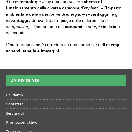
diffuse
tecnologie
«implementate» e lo
schema di
funzionamento
delle diverse categorie d’
impianti
; – l’
impatto
ambientale
delle varie
forme di energia
; – i «
vantaggi
» e gli
«
svantaggi
» derivanti dall’impiego delle differenti
fonti
energetiche
; – l’andamento dei
consumi
di
energia
in Italia e
nel mondo.
L’intera trattazione è corredata da una nutrita serie di
esempi,
schemi, tabelle
e
immagini
.
UN PO’ DI NOI
Chi siamo
Contattaci
Servizi utili
Promozioni attive
Trova un lavoro