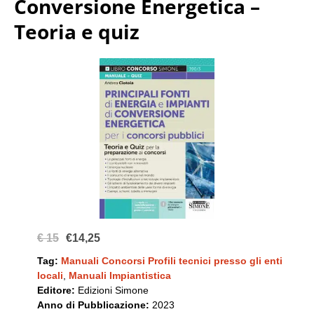
Conversione Energetica –
Teoria e quiz
€ 15
€14,25
Tag:
Manuali Concorsi Profili tecnici presso gli enti
locali
,
Manuali Impiantistica
Editore:
Edizioni Simone
Anno di Pubblicazione:
2023