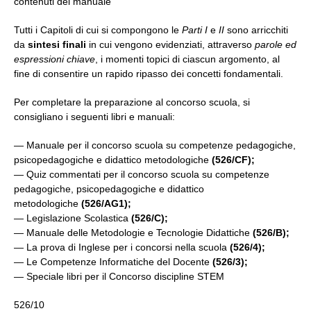
contenuti del manuale
Tutti i Capitoli di cui si compongono le
Parti I
e
II
sono arricchiti
da
sintesi finali
in cui vengono evidenziati, attraverso
parole ed
espressioni chiave
, i momenti topici di ciascun argomento, al
fine di consentire un rapido ripasso dei concetti fondamentali.
Per completare la preparazione al concorso scuola, si
consigliano i seguenti libri e manuali:
— Manuale per il concorso scuola su competenze pedagogiche,
psicopedagogiche e didattico metodologiche
(526/CF);
— Quiz commentati per il concorso scuola su competenze
pedagogiche, psicopedagogiche e didattico
metodologiche
(526/AG1);
— Legislazione Scolastica
(526/C);
— Manuale delle Metodologie e Tecnologie Didattiche
(526/B);
— La prova di Inglese per i concorsi nella scuola
(526/4);
— Le Competenze Informatiche del Docente
(526/3);
— Speciale libri per il Concorso discipline STEM
526/10