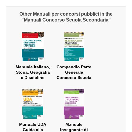
Other Manuali per concorsi pubblici in the
"Manuali Concorso Scuola Secondaria"
Manuale Italiano,
Compendio Parte
Storia, Geografia
Generale
e Discipline
Concorso Scuola
Letterarie –
Classe di
concorso A12 (ex
A12 e A22) – A11
– A13
Manuale UDA
Manuale
Guida alla
Insegnante di