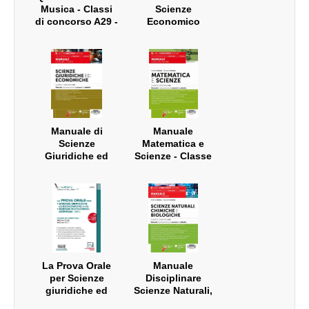
Musica - Classi
Scienze
di concorso A29 -
Economico
A30 - A53
Aziendali -
Classe di
Concorso A45
(ex A017)
Manuale di
Manuale
Scienze
Matematica e
Giuridiche ed
Scienze - Classe
Economiche -
di concorso A28
Classe di
(ex A059)
Concorso A46
La Prova Orale
Manuale
per Scienze
Disciplinare
giuridiche ed
Scienze Naturali,
economiche
Chimiche e