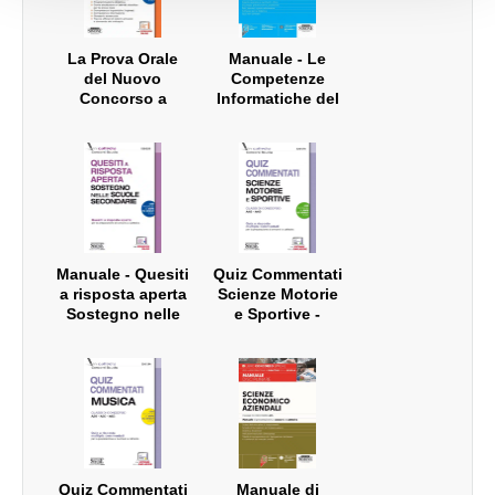
La Prova Orale
Manuale - Le
del Nuovo
Competenze
Concorso a
Informatiche del
Cattedra
Docente
Manuale - Quesiti
Quiz Commentati
a risposta aperta
Scienze Motorie
Sostegno nelle
e Sportive -
scuole
Classi di
secondarie
concorso A48 -
A49
Quiz Commentati
Manuale di