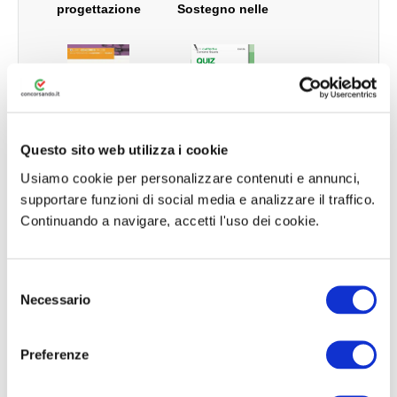
progettazione
Sostegno nelle
dell’unità di
Scuole
apprendimento -
Secondarie - Per
Per la prova orale
la preparazione
Questo sito web utilizza i cookie
Manuale Quiz
Manuale Quiz
commentati
Commentati -
Usiamo cookie per personalizzare contenuti e annunci,
Insegnante di
Matematica e
Sostegno – Per il
fisica -
supportare funzioni di social media e analizzare il traffico.
nuovo concorso
Matematica e
Continuando a navigare, accetti l'uso dei cookie.
scuola
scienze - Scienze
naturali,
Chimiche e
Biologiche -
S
Classi di
Necessario
e
concorso A20 -
Manuale - Quesiti
Manuale Quiz
l
A26 - A27 - A28 -
a risposta aperta
Commentati –
A50
e
Preferenze
Latino e Greco -
Filosofia e
z
Classi di
Scienze umane –
concorso A11 -
Filosofia e Storia
i