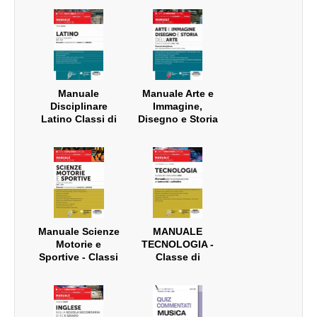
(A46) • Scienze
Biologiche
economico
Classe di
aziendali (A45)
concorso A50
Manuale
Manuale Arte e
Disciplinare
Immagine,
Latino Classi di
Disegno e Storia
concorso A11 –
dell'Arte - Classi
A13
di concorso A17 -
A01 - A54 (ex
A025 - A028 -
A061)
Manuale Scienze
MANUALE
Motorie e
TECNOLOGIA -
Sportive - Classi
Classe di
di Concorso A48
concorso A60 (ex
- A49 (ex A029 -
A033)
A030)