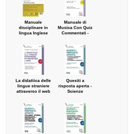
Manuale
Manuale di
disciplinare in
Musica Con Quiz
lingua Inglese
Commentati -
nella scuola
Classi di
secondaria di I e
concorso A29 -
II grado – Classe
A30 (ex A031 -
di concorso A22
A032) - A53
(ex A24 e A25)
La didattica delle
Quesiti a
lingue straniere
risposta aperta -
attraverso il web
Scienze
- Concorso
Giuridiche ed
Scuola
Economiche -
Scienze
Economico-
aziendali - Classi
di concorso A45 -
A46