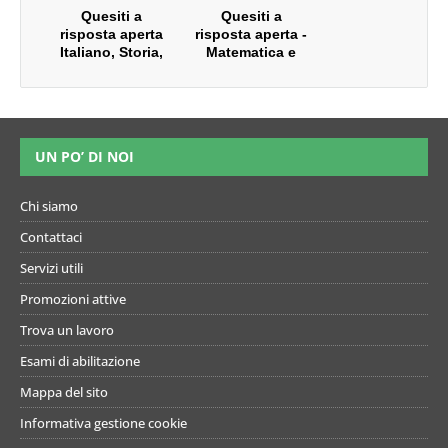
Quesiti a
Quesiti a
risposta aperta
risposta aperta -
Italiano, Storia,
Matematica e
Geografia e
Fisica -
Discipline
Matematica e
letterarie - Classi
Scienze - Scienze
di concorso A22 -
Naturali, Chimica
A12 - A11 - A13
e Biologia -
UN PO’ DI NOI
Classi di
concorso A20 -
A26 - A27 - A28
Chi siamo
A50
Contattaci
Servizi utili
Promozioni attive
Trova un lavoro
Esami di abilitazione
Mappa del sito
Informativa gestione cookie