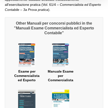
all’esercitazione pratica (Vol. 61/4 –
Commercialista ed Esperto
Contabile – 3a Prova pratica
).
Other Manuali per concorsi pubblici in the
"Manuali Esame Commercialista ed Esperto
Contabile"
Esame per
Manuale Esame
Commercialista
per
ed Esperto
Commercialista
Contabile -
ed Esperto
Discipline
Contabile –
Tecnico-
Discipline
economiche -
Giuridiche –
Tomo II
Tomo I