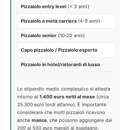
Pizzaiolo entry level
(< 3 anni)
1
Pizzaiolo a metà carriera
(4-9 anni)
1
Pizzaiolo senior
(10-20 anni)
1
Capo pizzaiolo / Pizzaiolo esperto
2
Pizzaiolo in hotel/ristoranti di lusso
F
Lo stipendio medio complessivo si attesta
intorno ai
1.400 euro netti al mese
(circa
25.300 euro lordi all’anno). È importante
considerare che molti pizzaioli ricevono
anche
mance
, che possono aggiungere dai
200 ai 500 euro mensili al guadagno.