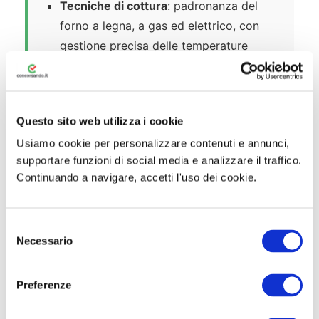
Tecniche di cottura
: padronanza del
forno a legna, a gas ed elettrico, con
gestione precisa delle temperature
Manutenzione dei forni
: pulizia,
gestione della fiamma e cura delle
attrezzature
Questo sito web utilizza i cookie
Conservazione degli alimenti
: modalità
Usiamo cookie per personalizzare contenuti e annunci,
corrette di conservazione delle materie
supportare funzioni di social media e analizzare il traffico.
Continuando a navigare, accetti l'uso dei cookie.
prime
Gestione del magazzino
: procedure per
le scorte, ordini ai fornitori e controllo
S
Necessario
e
qualità
l
Presentazione e impiattamento
: cura
e
Preferenze
estetica del prodotto finale
z
i