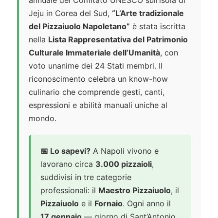
annuale del Comitato UNESCO sull’isola di
Jeju in Corea del Sud,
“L’Arte tradizionale
del Pizzaiuolo Napoletano”
è stata iscritta
nella
Lista Rappresentativa del Patrimonio
Culturale Immateriale dell’Umanità
, con
voto unanime dei 24 Stati membri. Il
riconoscimento celebra un know-how
culinario che comprende gesti, canti,
espressioni e abilità manuali uniche al
mondo.
📅 Lo sapevi?
A Napoli vivono e
lavorano circa
3.000 pizzaioli
,
suddivisi in tre categorie
professionali: il
Maestro Pizzaiuolo
, il
Pizzaiuolo
e il
Fornaio
. Ogni anno il
17 gennaio
— giorno di Sant’Antonio