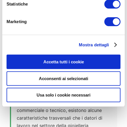
o
Statistiche
permettono percorsi di crescita interni:
n
partire come addetto alle vendite e
e
diventare store manager nel giro di qualche
Marketing
d
anno è uno scenario tutt’altro che raro,
e
soprattutto nelle catene più strutturate.
l
Mostra dettagli
c
o
n
Accetta tutti i cookie
s
e
Acconsenti ai selezionati
n
✅ Requisiti e competenze per
s
lavorare in Gioielleria
o
Usa solo i cookie necessari
Che tu stia puntando a un ruolo
commerciale o tecnico, esistono alcune
caratteristiche trasversali che i datori di
lavoro nel settore della gioielleria