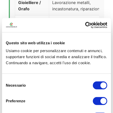
Gioielliere /
Lavorazione metalli,
Orafo
incastonatura, riparazione
Gemmologo
Identificazione e valutazione
pietre preziose
Visual
Allestimento vetrine, visual
Questo sito web utilizza i cookie
Merchandiser
design, brand identity
Usiamo cookie per personalizzare contenuti e annunci,
supportare funzioni di social media e analizzare il traffico.
Store
Gestione del personale, KPI,
Continuando a navigare, accetti l'uso dei cookie.
Manager
acquisti, CRM
S
Designer del
Progettazione, CAD,
Necessario
e
gioiello
estetica, materiali
l
e
Preferenze
z
i
La buona notizia è che molti di questi ruoli