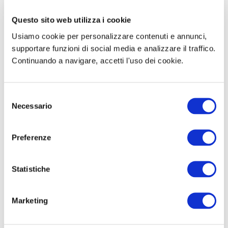
CONCORSI NON CI SONO BANDI APERTI A
CUI È POSSIBILE PARTECIPARE. RICONTROLLA
Questo sito web utilizza i cookie
QUESTA PAGINA NEI PROSSIMI GIORNI.
Usiamo cookie per personalizzare contenuti e annunci,
supportare funzioni di social media e analizzare il traffico.
Continuando a navigare, accetti l'uso dei cookie.
🚀 Risorse per la
S
Preparazione
Necessario
e
l
Concorsando.it ti offre strumenti
e
Preferenze
completi per prepararti al meglio ai
z
i
concorsi nella provincia di Enna:
o
Statistiche
n
📝 Simulatore Quiz
e
Marketing
d
🎓 Corsi Online
e