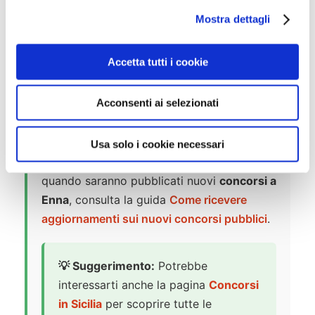
l
Mostra dettagli
c
📚 Manuali
o
n
Accetta tutti i cookie
s
e
Acconsenti ai selezionati
n
🔔 Resta Aggiornato sui Concorsi
s
a Enna
o
Usa solo i cookie necessari
Per scoprire come ricevere una notifica
quando saranno pubblicati nuovi
concorsi a
Enna
, consulta la guida
Come ricevere
aggiornamenti sui nuovi concorsi pubblici
.
💡 Suggerimento:
Potrebbe
interessarti anche la pagina
Concorsi
in Sicilia
per scoprire tutte le