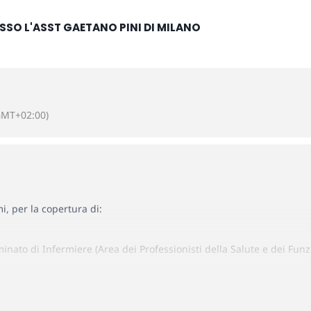
RESSO L'ASST GAETANO PINI DI MILANO
GMT+02:00)
i, per la copertura di:
nato di Infermiere (Area dei Professionisti della Salute e dei Funzi
ologia medica (Area dei Professionisti della Salute e dei Funzionari –