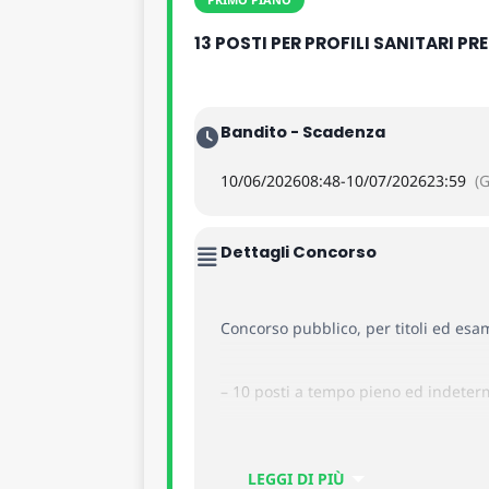
13 POSTI PER PROFILI SANITARI P
Bandito - Scadenza
10/06/2026
08:48
-
10/07/2026
23:59
(
Dettagli Concorso
Concorso pubblico, per titoli ed esam
– 10 posti a tempo pieno ed indetermi
– 2 posti di Tecnico sanitario di radi
LEGGI DI PIÙ