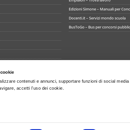
Emplaion – Trova lavoro
Edizioni Simone – Manuali per Conco
Docenti.it – Servizi mondo scuola
BusToGo – Bus per concorsi pubblic
 cookie
izzare contenuti e annunci, supportare funzioni di social media
avigare, accetti l'uso dei cookie.
ti i diritti sono riservati - Concorsando S.r.l. - Sede legale Via Miguel Cerva
ione al registro imprese 08452051215 - Capitale sociale sottoscritto e versato €