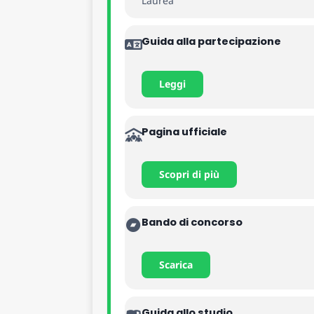
Laurea
Guida alla partecipazione
Leggi
Pagina ufficiale
Scopri di più
Bando di concorso
Scarica
Guida allo studio