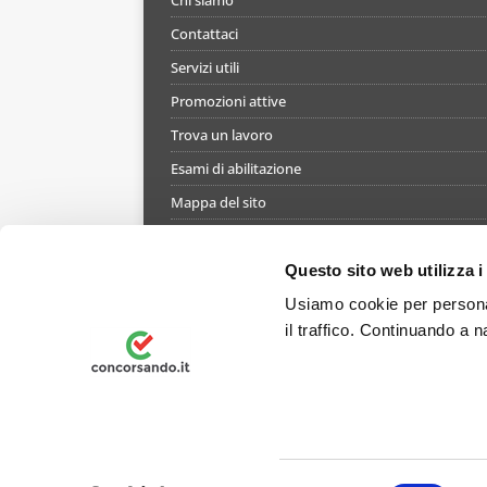
Chi siamo
Contattaci
Servizi utili
Promozioni attive
Trova un lavoro
Esami di abilitazione
Mappa del sito
Informativa gestione cookie
Termini e condizioni di utilizzo del simulatore
Questo sito web utilizza i
Informativa privacy
Usiamo cookie per personal
il traffico. Continuando a n
Preferenze Privacy
© 2026 Concorsando.it è un marchio registrato - Tut
NA-959295 - P.IVA Codice fiscale e numero di iscriz