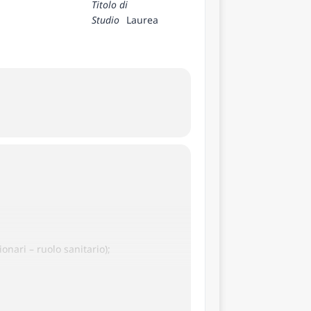
Titolo di
Studio
Laurea
onari – ruolo sanitario);
 ruolo sanitario)
;