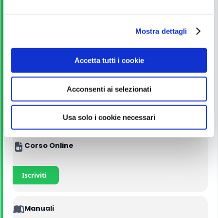
e
Bando di concorso
l
Mostra dettagli
c
o
Scarica
n
Accetta tutti i cookie
s
e
Guida allo studio
Acconsenti ai selezionati
n
s
Leggi
o
Usa solo i cookie necessari
Corso Online
Iscriviti
Manuali