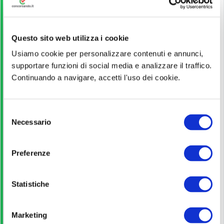
Piazzale Antonio Tosti, 4, 00147 Roma RM...
Funzioni Locali
;
Read More.
VEDI ALTRI CONCORSI DELLO STESSO ENTE
Questo sito web utilizza i cookie
Usiamo cookie per personalizzare contenuti e annunci,
Titolo di Studio
supportare funzioni di social media e analizzare il traffico.
Continuando a navigare, accetti l'uso dei cookie.
Licenza media; Diploma; Laurea
S
Guida alla partecipazione
Necessario
e
l
Leggi
e
Preferenze
z
i
Pagina ufficiale
o
Statistiche
n
e
Scopri di più
Marketing
d