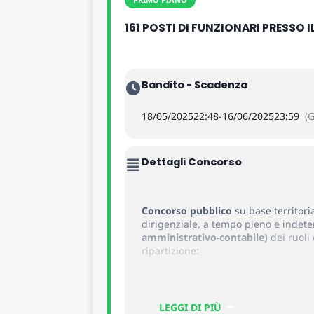
161 POSTI DI FUNZIONARI PRESSO I
Bandito - Scadenza
18/05/2025
22:48
-
16/06/2025
23:59
(
Dettagli Concorso
Concorso pubblico
su base territori
dirigenziale, a tempo pieno e indete
amministrativo-contabile)
dei ruoli
ripartizione:
n. 4 unità
, ufficio scolastico re
LEGGI DI PIÙ