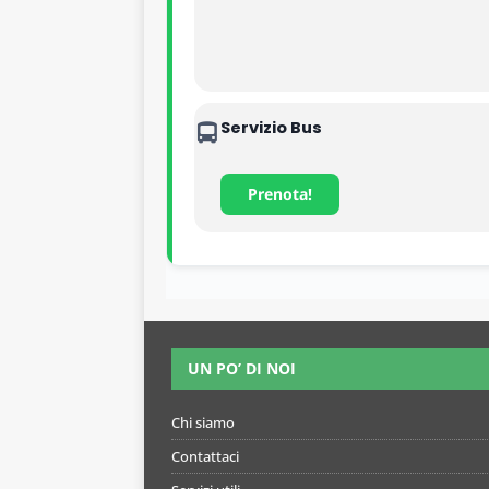
Servizio Bus
Prenota!
UN PO’ DI NOI
Chi siamo
Contattaci