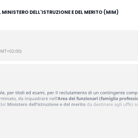
L MINISTERO DELL'ISTRUZIONE E DEL MERITO (MIM)
GMT+02:00)
ale, per titoli ed esami, per il reclutamento di un contingente comp
rminato, da inquadrare nell’
Area dei funzionari (famiglia professi
 del
Ministero dell’istruzione e del merito
da destinare agli uffici s
gionale ABRUZZO
(Codice ABR)