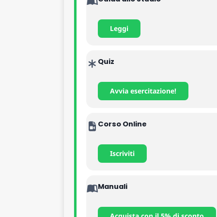
n. 12 unità
ufficio scolastico re
Leggi
Quiz
Avvia esercitazione!
Corso Online
Iscriviti
Manuali
Acquista con il 5% di sconto