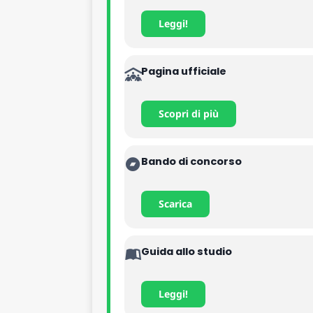
Leggi!
Pagina ufficiale
Scopri di più
Bando di concorso
Scarica
Guida allo studio
Leggi!