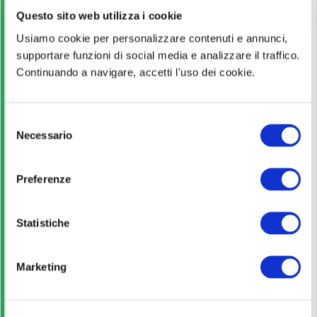
Titolo di Studio
Questo sito web utilizza i cookie
Usiamo cookie per personalizzare contenuti e annunci,
Diploma
supportare funzioni di social media e analizzare il traffico.
Continuando a navigare, accetti l'uso dei cookie.
Pagina ufficiale
S
Scopri di più
Necessario
e
l
e
Bando di concorso
Preferenze
z
i
Scarica
o
Statistiche
n
e
Marketing
Guida allo studio
d
e
l
Leggi