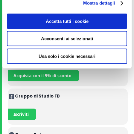
Mostra dettagli
c
o
n
Corso Online
Accetta tutti i cookie
s
e
Iscriviti
Acconsenti ai selezionati
n
s
o
Usa solo i cookie necessari
Manuali
Acquista con il 5% di sconto
Gruppo di Studio FB
Iscriviti