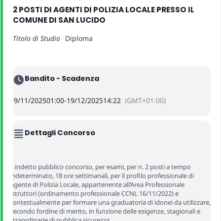
2 POSTI DI AGENTI DI POLIZIA LOCALE PRESSO IL
COMUNE DI SAN LUCIDO
Titolo di Studio
Diploma
Bandito - Scadenza
19/11/2025
01:00
-
19/12/2025
14:22
(GMT+01:00)
Dettagli Concorso
È indetto pubblico concorso, per esami, per n. 2 posti a tempo
indeterminato, 18 ore settimanali, per il profilo professionale di
Agente di Polizia Locale, appartenente all’Area Professionale
Istruttori (ordinamento professionale CCNL 16/11/2022) e
contestualmente per formare una graduatoria di idonei da utilizzare,
secondo l’ordine di merito, in funzione delle esigenze, stagionali e
straordinarie di pubblica sicurezza.