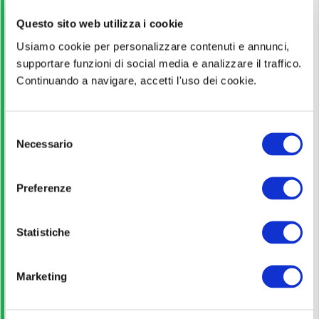
Questo sito web utilizza i cookie
Titolo di Studio
Usiamo cookie per personalizzare contenuti e annunci,
Diploma
supportare funzioni di social media e analizzare il traffico.
Continuando a navigare, accetti l'uso dei cookie.
Pagina ufficiale
S
Necessario
Scopri di più!
e
l
e
Preferenze
Bando di concorso
z
i
o
Statistiche
Scarica
n
e
Marketing
d
Guida allo studio
e
l