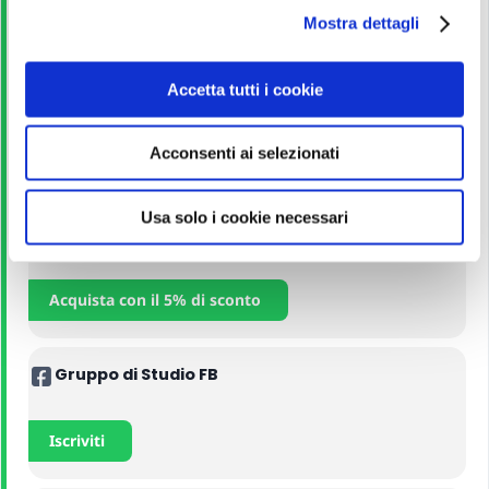
Leggi
Mostra dettagli
c
o
n
Accetta tutti i cookie
Corso Online
s
e
Acconsenti ai selezionati
n
Iscriviti
s
o
Usa solo i cookie necessari
Manuali
Acquista con il 5% di sconto
Gruppo di Studio FB
Iscriviti