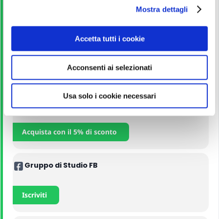
Leggi
Mostra dettagli
c
o
n
Corso Online
Accetta tutti i cookie
s
e
Acconsenti ai selezionati
n
Iscriviti
s
o
Usa solo i cookie necessari
Manuali
Acquista con il 5% di sconto
Gruppo di Studio FB
Iscriviti