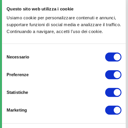
Questo sito web utilizza i cookie
Titolo di Studio
Usiamo cookie per personalizzare contenuti e annunci,
Diploma
supportare funzioni di social media e analizzare il traffico.
Continuando a navigare, accetti l'uso dei cookie.
Pagina ufficiale
S
Necessario
Scopri di più!
e
l
e
Preferenze
Bando di concorso
z
i
o
Statistiche
Scarica
n
e
Marketing
d
Guida allo studio
e
l