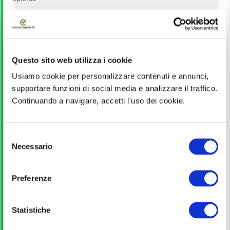
Guida alla partecipazione
Leggi!
Questo sito web utilizza i cookie
Usiamo cookie per personalizzare contenuti e annunci,
supportare funzioni di social media e analizzare il traffico.
Pagina ufficiale
Continuando a navigare, accetti l'uso dei cookie.
Scopri di più
S
Necessario
e
Bando di concorso
l
e
Preferenze
z
Scarica
i
o
Statistiche
n
Guida allo studio