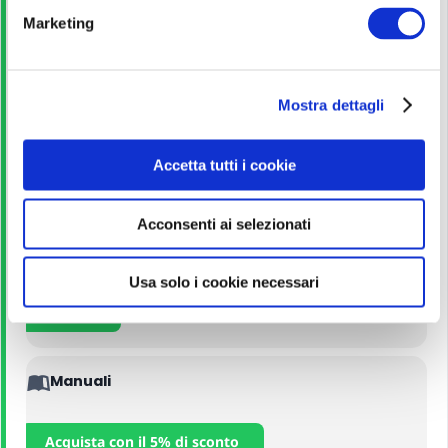
e
Marketing
d
Leggi!
e
l
Mostra dettagli
c
Quiz
o
n
Accetta tutti i cookie
s
Avvia esercitazione
e
Acconsenti ai selezionati
n
s
Corso Online
o
Usa solo i cookie necessari
Iscriviti
Manuali
Acquista con il 5% di sconto