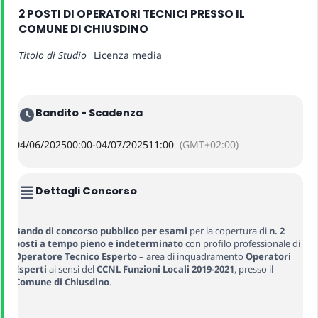
2 POSTI DI OPERATORI TECNICI PRESSO IL
COMUNE DI CHIUSDINO
Titolo di Studio
Licenza media
Bandito - Scadenza
04/06/2025
00:00
-
04/07/2025
11:00
(GMT+02:00)
Dettagli Concorso
Bando di concorso pubblico per esami
per la copertura di
n. 2
posti a tempo pieno e indeterminato
con profilo professionale di
Operatore Tecnico Esperto
– area di inquadramento
Operatori
Esperti
ai sensi del
CCNL Funzioni Locali 2019-2021
, presso il
Comune di Chiusdino
.