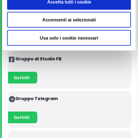
Accetta tutti i cookie
s
e
Manuali
Acconsenti ai selezionati
n
s
o
Acquista con lo sconto
Usa solo i cookie necessari
Gruppo di Studio FB
Iscriviti
Gruppo Telegram
Iscriviti