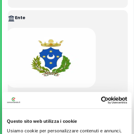
Ente
Comune di Chiusdino
Piazza del Plebiscito, 2, 53012 Chiusdino (SI)...
Read More.
VEDI ALTRI CONCORSI DELLO STESSO ENTE
Questo sito web utilizza i cookie
Usiamo cookie per personalizzare contenuti e annunci,