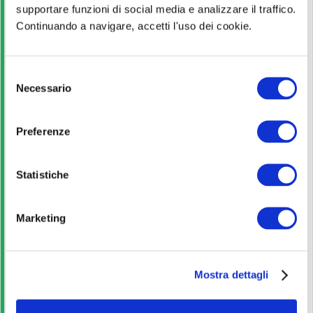
supportare funzioni di social media e analizzare il traffico.
Titolo di Studio
Continuando a navigare, accetti l'uso dei cookie.
Licenza media
S
Pagina ufficiale
Necessario
e
l
e
Scopri di più
Preferenze
z
i
o
Statistiche
Bando di concorso
n
e
Scarica
Marketing
d
e
l
Corso Online
Mostra dettagli
c
o
iscriviti
n