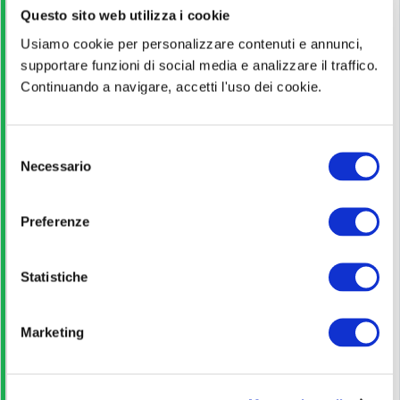
Questo sito web utilizza i cookie
Leggi!
Usiamo cookie per personalizzare contenuti e annunci,
supportare funzioni di social media e analizzare il traffico.
Continuando a navigare, accetti l'uso dei cookie.
Pagina ufficiale
S
Scopri di più
Necessario
e
l
e
Bando di concorso
Preferenze
z
i
Scarica
o
Statistiche
n
e
Guida allo studio
Marketing
d
e
l
Leggi