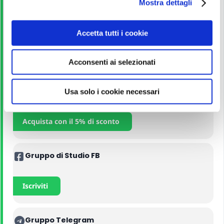
Mostra dettagli
c
o
Corso Online
n
Accetta tutti i cookie
s
e
Iscriviti
Acconsenti ai selezionati
n
s
o
Manuali
Usa solo i cookie necessari
Acquista con il 5% di sconto
Gruppo di Studio FB
Iscriviti
Gruppo Telegram