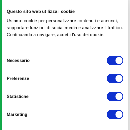
Guida alla partecipazione
Questo sito web utilizza i cookie
Usiamo cookie per personalizzare contenuti e annunci,
Leggi!
supportare funzioni di social media e analizzare il traffico.
Continuando a navigare, accetti l'uso dei cookie.
Pagina ufficiale
S
Necessario
e
Scopri di più
l
e
Preferenze
z
Bando di concorso
i
o
Statistiche
Scarica
n
e
Marketing
d
Guida allo studio
e