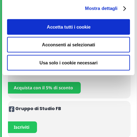
l
Mostra dettagli
Leggi!
c
o
n
Accetta tutti i cookie
Corso Online
s
e
Acconsenti ai selezionati
n
Iscriviti
s
o
Usa solo i cookie necessari
Manuali
Acquista con il 5% di sconto
Gruppo di Studio FB
Iscriviti