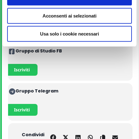
s
e
Manuali
Acconsenti ai selezionati
n
s
Acquista con il 5% di sconto
o
Usa solo i cookie necessari
Gruppo di Studio FB
Iscriviti
Gruppo Telegram
Iscriviti
Condividi